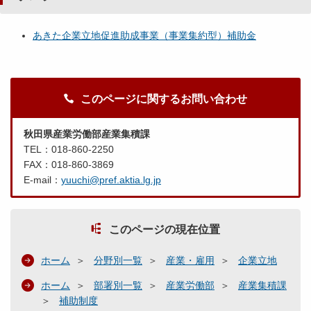
あきた企業立地促進助成事業（事業集約型）補助金
このページに関するお問い合わせ
秋田県産業労働部産業集積課
TEL：018-860-2250
FAX：018-860-3869
E-mail：
yuuchi@pref.aktia.lg.jp
このページの現在位置
ホーム
分野別一覧
産業・雇用
企業立地
ホーム
部署別一覧
産業労働部
産業集積課
補助制度