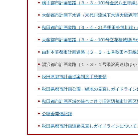
横手都市計画道路（３・３・101号金沢八王寺線）
大館都市計画下水道（米代川流域下水道大館処理区
秋田都市計画道路（３・４・31号明田外旭川線）
大館都市計画道路（３・４・101号立花桂城線ほ
由利本荘都市計画道路（３・３・１号秋田本荘線ほ
湯沢都市計画道路（１・３・１号湯沢高速線ほか４
秋田県都市計画提案制度手続要領
秋田県都市計画公園・緑地の見直しガイドライン
秋田都市計画区域の統合に伴う旧河辺都市計画区
公聴会開催記録
秋田県都市計画道路見直しガイドラインについて