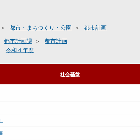
都市・まちづくり・公園
都市計画
都市計画課
都市計画
令和４年度
社会基盤
！
書