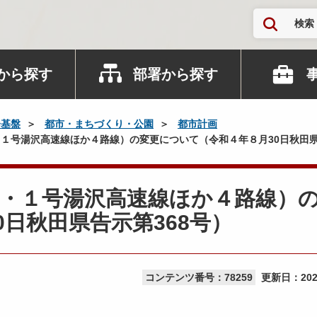
検索
から探す
部署から探す
会基盤
都市・まちづくり・公園
都市計画
１号湯沢高速線ほか４路線）の変更について（令和４年８月30日秋田県
３・１号湯沢高速線ほか４路線）
日秋田県告示第368号）
コンテンツ番号：78259
更新日：
20