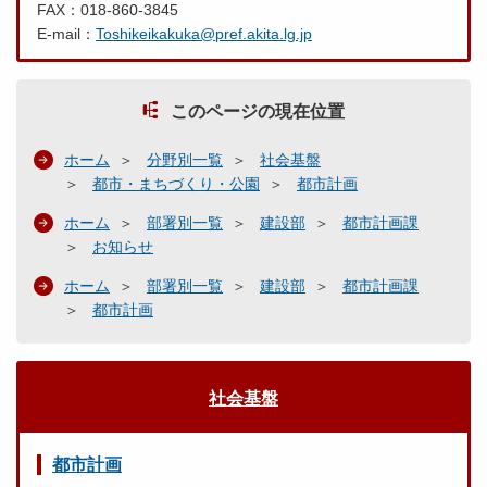
FAX：018-860-3845
E-mail：
Toshikeikakuka@pref.akita.lg.jp
このページの現在位置
ホーム
分野別一覧
社会基盤
都市・まちづくり・公園
都市計画
ホーム
部署別一覧
建設部
都市計画課
お知らせ
ホーム
部署別一覧
建設部
都市計画課
都市計画
社会基盤
都市計画