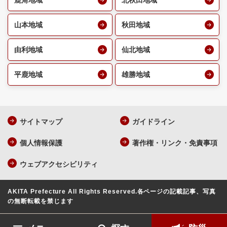
鹿角地域
北秋田地域
山本地域
秋田地域
由利地域
仙北地域
平鹿地域
雄勝地域
サイトマップ
ガイドライン
個人情報保護
著作権・リンク・免責事項
ウェブアクセシビリティ
AKITA Prefecture All Rights Reserved.
各ページの記載記事、写真
の無断転載を禁じます