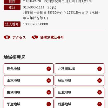
住所
〒010-8570 秋田県秋田市山王四丁目1番1号
電話
018-860-1111（代表）
月曜日～金曜日 8時30分から17時15分まで
（祝日・
年末年始を除く）
法人番号
1000020050008
アクセス
部署別電話番号
地域振興局
鹿角地域
北秋田地域
山本地域
秋田地域
由利地域
仙北地域
平鹿地域
雄勝地域