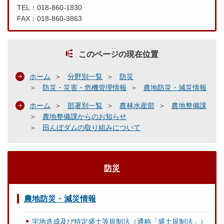
TEL：018-860-1830
FAX：018-860-3863
このページの現在位置
ホーム
分野別一覧
防災
防災・災害・危機管理情報
農地防災・減災情報
ホーム
部署別一覧
農林水産部
農地整備課
農地整備課からのお知らせ
田んぼダムの取り組みについて
防災
農地防災・減災情報
宅地造成及び特定盛土等規制法（通称「盛土規制法」）