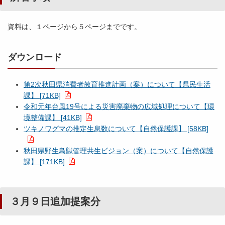
資料は、１ページから５ページまでです。
ダウンロード
第2次秋田県消費者教育推進計画（案）について【県民生活
課】 [71KB]
令和元年台風19号による災害廃棄物の広域処理について【環
境整備課】 [41KB]
ツキノワグマの推定生息数について【自然保護課】 [58KB]
秋田県野生鳥獣管理共生ビジョン（案）について【自然保護
課】 [171KB]
３月９日追加提案分