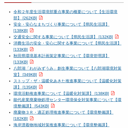
令和２年度生活環境部重点事業の概要について【生活環境
部】 [262KB]
安全・安心なまちづくり事業について【県民生活課】
[138KB]
交通安全に関する事業について【県民生活課】 [132KB]
消費生活の安全・安心に関する事業について【県民生活課】
[133KB]
秋田県環境基本計画策定事業について【環境管理課】
[133KB]
八郎湖「わがみずうみ」創生事業について【八郎湖環境対策
室】 [349KB]
ストップ・ザ・温暖化あきた推進事業について【温暖化対策
課】 [135KB]
環境活動推進事業について【温暖化対策課】 [138KB]
能代産業廃棄物処理センター環境保全対策事業について【環
境整備課】 [543KB]
廃棄物３Ｒ・適正処理推進事業について【環境整備課】
[182KB]
海岸漂着物地域対策推進事業について【環境整備課】