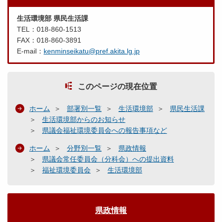
生活環境部 県民生活課
TEL：018-860-1513
FAX：018-860-3891
E-mail：
kenminseikatu@pref.akita.lg.jp
このページの現在位置
ホーム
部署別一覧
生活環境部
県民生活課
生活環境部からのお知らせ
県議会福祉環境委員会への報告事項など
ホーム
分野別一覧
県政情報
県議会常任委員会（分科会）への提出資料
福祉環境委員会
生活環境部
県政情報