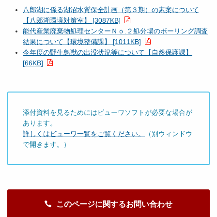
八郎湖に係る湖沼水質保全計画（第３期）の素案について
【八郎湖環境対策室】 [3087KB]
能代産業廃棄物処理センターＮｏ.２処分場のボーリング調査
結果について【環境整備課】 [1011KB]
今年度の野生鳥獣の出没状況等について【自然保護課】
[66KB]
添付資料を見るためにはビューワソフトが必要な場合が
あります。
詳しくはビューワ一覧をご覧ください。
（別ウィンドウ
で開きます。）
このページに関するお問い合わせ