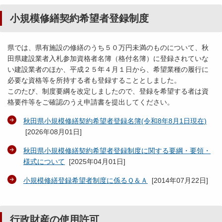
小規模修繕契約希望者登録制度
県では、県有施設の修繕のうち５０万円未満のものについて、秋
田県建設業者入札参加資格者名簿（格付名簿）に登録されていな
い建設業者のほか、平成２５年４月１日から、希望業種の履行に
必要な資格等を所持する者も登録することとしました。
このたび、制度要綱を改定しましたので、登録を希望する者は資
格要件等をご確認のうえ申請書を提出してください。
秋田県小規模修繕契約希望者登録名簿(令和8年8月1日現在)
[
2026年08月01日
]
秋田県小規模修繕契約希望者登録制度に関する要綱・要領・
様式について
[
2025年04月01日
]
小規模修繕登録希望者制度に係るＱ＆Ａ
[
2014年07月22日
]
行政財産の使用許可