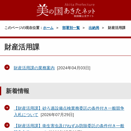
このページの現在位置：
ホーム
部署別一覧
出納局
財産活用課
財産活用課
財産活用課の業務案内
[
2024年04月03日
]
新着情報
【財産活用課】砂ろ過設備点検業務委託の条件付き一般競争
入札について
[
2026年07月29日
]
【財産活用課】衛生害虫及びねずみ防除委託の条件付き一般