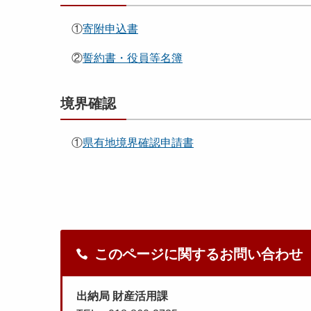
①
寄附申込書
②
誓約書・役員等名簿
境界確認
①
県有地境界確認申請書
このページに関するお問い合わせ
出納局 財産活用課