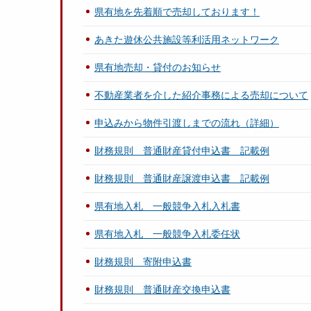
県有地を先着順で売却しております！
あきた遊休公共施設等利活用ネットワーク
県有地売却・貸付のお知らせ
不動産業者を介した紹介事務による売却について
申込みから物件引渡しまでの流れ（詳細）
財務規則 普通財産貸付申込書 記載例
財務規則 普通財産譲渡申込書 記載例
県有地入札 一般競争入札入札書
県有地入札 一般競争入札委任状
財務規則 寄附申込書
財務規則 普通財産交換申込書