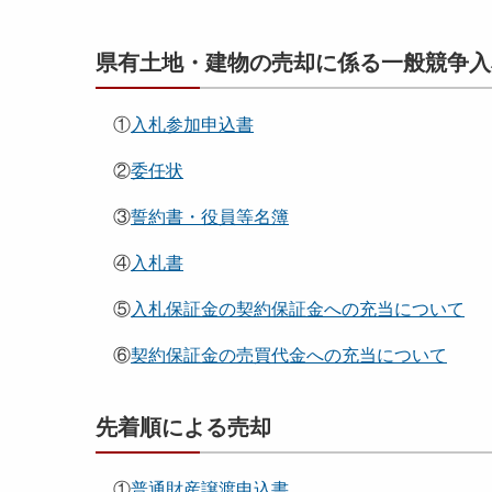
県有土地・建物の売却に係る一般競争入
①
入札参加申込書
②
委任状
③
誓約書・役員等名簿
④
入札書
⑤
入札保証金の契約保証金への充当について
⑥
契約保証金の売買代金への充当について
先着順による売却
①
普通財産譲渡申込書