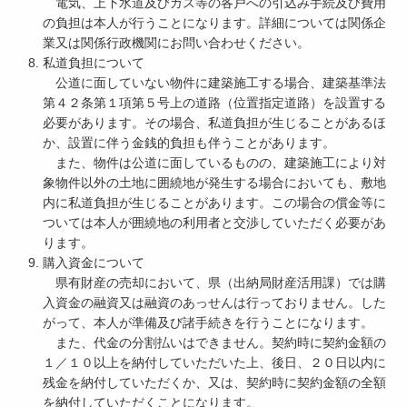
電気、上下水道及びガス等の各戸への引込み手続及び費用
の負担は本人が行うことになります。詳細については関係企
業又は関係行政機関にお問い合わせください。
私道負担について
公道に面していない物件に建築施工する場合、建築基準法
第４２条第１項第５号上の道路（位置指定道路）を設置する
必要があります。その場合、私道負担が生じることがあるほ
か、設置に伴う金銭的負担も伴うことがあります。
また、物件は公道に面しているものの、建築施工により対
象物件以外の土地に囲繞地が発生する場合においても、敷地
内に私道負担が生じることがあります。この場合の償金等に
ついては本人が囲繞地の利用者と交渉していただく必要があ
ります。
購入資金について
県有財産の売却において、県（出納局財産活用課）では購
入資金の融資又は融資のあっせんは行っておりません。した
がって、本人が準備及び諸手続きを行うことになります。
また、代金の分割払いはできません。契約時に契約金額の
１／１０以上を納付していただいた上、後日、２０日以内に
残金を納付していただくか、又は、契約時に契約金額の全額
を納付していただくことになります。