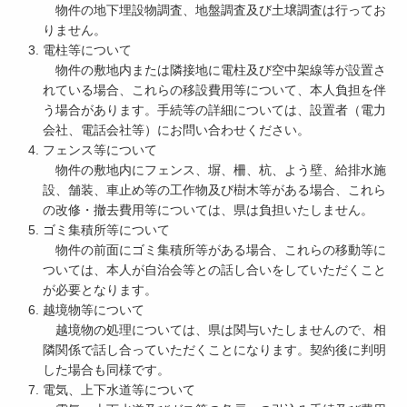
物件の地下埋設物調査、地盤調査及び土壌調査は行ってお
りません。
電柱等について
物件の敷地内または隣接地に電柱及び空中架線等が設置さ
れている場合、これらの移設費用等について、本人負担を伴
う場合があります。手続等の詳細については、設置者（電力
会社、電話会社等）にお問い合わせください。
フェンス等について
物件の敷地内にフェンス、塀、柵、杭、よう壁、給排水施
設、舗装、車止め等の工作物及び樹木等がある場合、これら
の改修・撤去費用等については、県は負担いたしません。
ゴミ集積所等について
物件の前面にゴミ集積所等がある場合、これらの移動等に
ついては、本人が自治会等との話し合いをしていただくこと
が必要となります。
越境物等について
越境物の処理については、県は関与いたしませんので、相
隣関係で話し合っていただくことになります。契約後に判明
した場合も同様です。
電気、上下水道等について