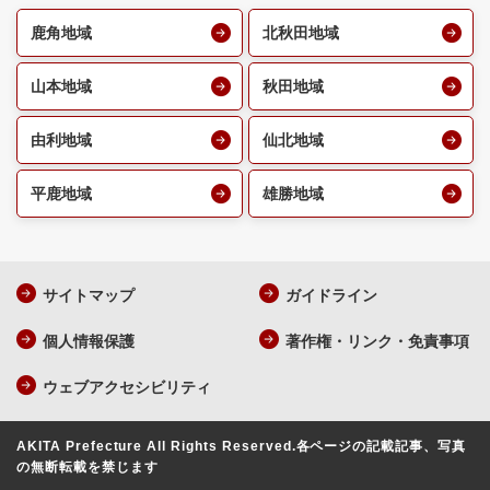
鹿角地域
北秋田地域
山本地域
秋田地域
由利地域
仙北地域
平鹿地域
雄勝地域
サイトマップ
ガイドライン
個人情報保護
著作権・リンク・免責事項
ウェブアクセシビリティ
AKITA Prefecture All Rights Reserved.
各ページの記載記事、写真
の無断転載を禁じます