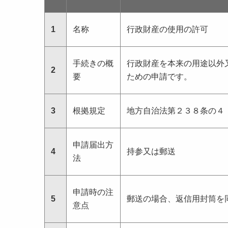
1
名称
行政財産の使用の許可
手続きの概
行政財産を本来の用途以外
2
要
ための申請です。
3
根拠規定
地方自治法第２３８条の４
申請届出方
4
持参又は郵送
法
申請時の注
5
郵送の場合、返信用封筒を
意点