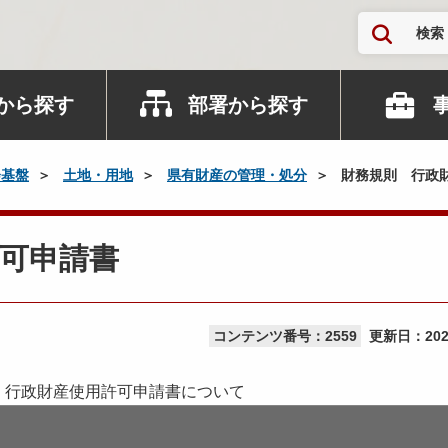
検索
から探す
部署から探す
会基盤
土地・用地
県有財産の管理・処分
財務規則 行政
可申請書
コンテンツ番号：2559
更新日：
20
 行政財産使用許可申請書について