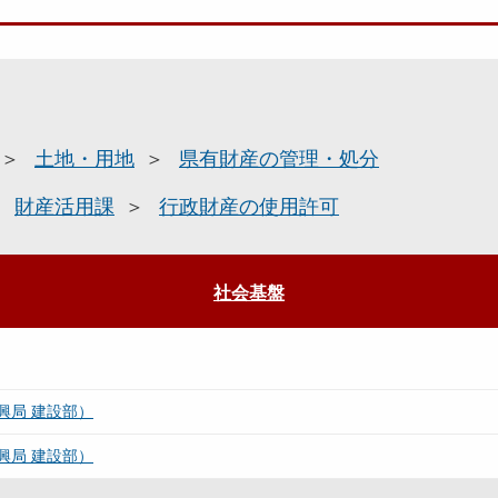
土地・用地
県有財産の管理・処分
財産活用課
行政財産の使用許可
社会基盤
興局 建設部）
興局 建設部）