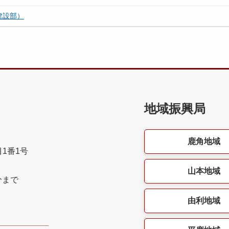
建設部）
地域振興局
鹿角地域
目1番1号
山本地域
分まで
由利地域