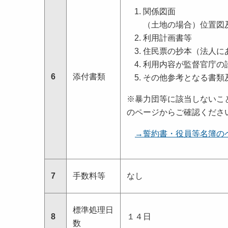
関係図面
（土地の場合）位置図
利用計画書等
住民票の抄本（法人に
利用内容が監督官庁の
6
添付書類
その他参考となる書類
※暴力団等に該当しないこ
のページからご確認くださ
→誓約書・役員等名簿の
7
手数料等
なし
標準処理日
8
１４日
数