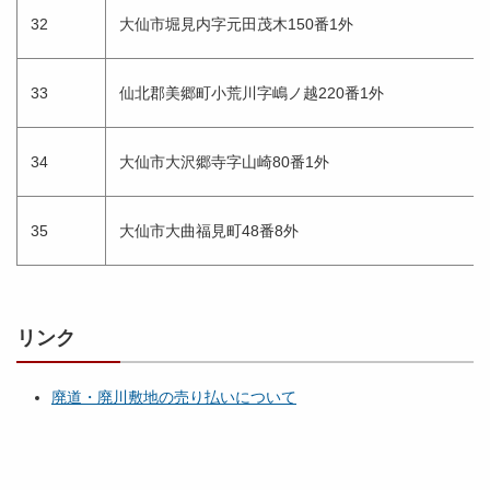
32
大仙市堀見内字元田茂木150番1外
33
仙北郡美郷町小荒川字嶋ノ越220番1外
34
大仙市大沢郷寺字山崎80番1外
35
大仙市大曲福見町48番8外
リンク
廃道・廃川敷地の売り払いについて