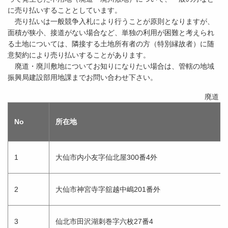
に売り払いすることとしています。
売り払いは一般競争入札により行うことが原則となりますが、
面積が狭小、接道がない場合など、単独の利用が困難と考えられ
る土地については、隣接する土地所有者の方（特別縁故者）に随
意契約により売り払いすることがあります。
廃道・廃川敷地についてお知りになりたい場合は、管轄の地域
振興局建設部用地課までお問い合わせ下さい。
廃道・
No
所在地
1
大仙市内小友字仙北屋300番4外
2
大仙市神宮寺字舘越中嶋201番外
3
仙北市田沢湖刺巻字六枚27番4