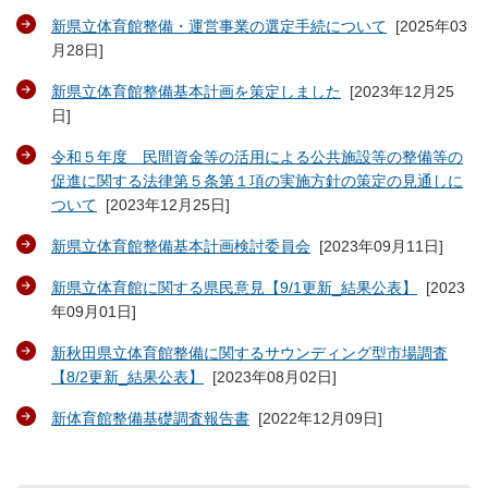
新県立体育館整備・運営事業の選定手続について
[
2025年03
月28日
]
新県立体育館整備基本計画を策定しました
[
2023年12月25
日
]
令和５年度 民間資金等の活用による公共施設等の整備等の
促進に関する法律第５条第１項の実施方針の策定の見通しに
ついて
[
2023年12月25日
]
新県立体育館整備基本計画検討委員会
[
2023年09月11日
]
新県立体育館に関する県民意見【9/1更新_結果公表】
[
2023
年09月01日
]
新秋田県立体育館整備に関するサウンディング型市場調査
【8/2更新_結果公表】
[
2023年08月02日
]
新体育館整備基礎調査報告書
[
2022年12月09日
]