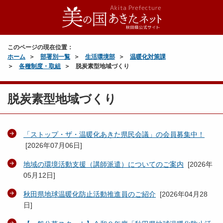
このページの現在位置：
ホーム
部署別一覧
生活環境部
温暖化対策課
各種制度・取組
脱炭素型地域づくり
脱炭素型地域づくり
「ストップ・ザ・温暖化あきた県民会議」の会員募集中！
[
2026年07月06日
]
地域の環境活動支援（講師派遣）についてのご案内
[
2026年
05月12日
]
秋田県地球温暖化防止活動推進員のご紹介
[
2026年04月28
日
]