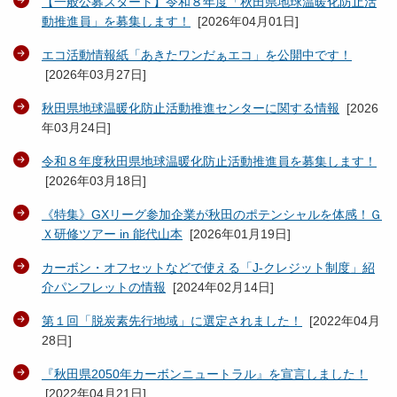
【一般公募スタート】令和８年度「秋田県地球温暖化防止活
動推進員」を募集します！
[
2026年04月01日
]
エコ活動情報紙「あきたワンだぁエコ」を公開中です！
[
2026年03月27日
]
秋田県地球温暖化防止活動推進センターに関する情報
[
2026
年03月24日
]
令和８年度秋田県地球温暖化防止活動推進員を募集します！
[
2026年03月18日
]
《特集》GXリーグ参加企業が秋田のポテンシャルを体感！Ｇ
Ｘ研修ツアー in 能代山本
[
2026年01月19日
]
カーボン・オフセットなどで使える「J-クレジット制度」紹
介パンフレットの情報
[
2024年02月14日
]
第１回「脱炭素先行地域」に選定されました！
[
2022年04月
28日
]
『秋田県2050年カーボンニュートラル』を宣言しました！
[
2022年04月21日
]