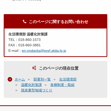
このページに関するお問い合わせ
生活環境部 温暖化対策課
TEL：018-860-1573
FAX：018-860-3881
E-mail：
en-ondanka@pref.akita.lg.jp
このページの現在位置
ホーム
部署別一覧
生活環境部
温暖化対策課
各種制度・取組
脱炭素型地域づくり