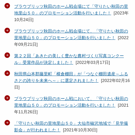
ブラウブリッツ秋田のホーム戦会場にて「守りたい秋田の里
地里山５０」のプロモーション活動を行いました！
[
2023年
10月24日
]
ブラウブリッツ秋田のホーム戦会場にて、「守りたい秋田の
里地里山５０」のプロモーション活動を行いました！
[
2022
年09月21日
]
第２２回「あきたの美しく豊かな農村づくり写真コンクー
ル」受賞作品が決定しました！
[
2022年03月17日
]
秋田県山本郡藤里町「横倉棚田」が「つなぐ棚田遺産～ふる
さとの誇りを未来へ～」に選定されました！
[
2022年02月16
日
]
ブラウブリッツ秋田のホーム戦において、「守りたい秋田の
里地里山５０」のプロモーション活動を行いました！
[
2021
年11月26日
]
「守りたい秋田の里地里山５０」大仙市椒沢地域で「見学撮
影会」が行われました！
[
2021年10月30日
]