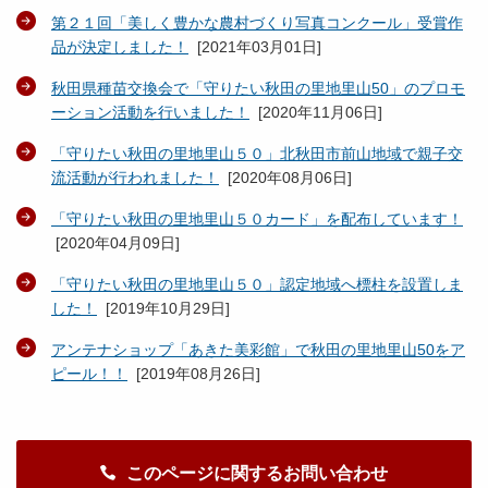
第２１回「美しく豊かな農村づくり写真コンクール」受賞作
品が決定しました！
[
2021年03月01日
]
秋田県種苗交換会で「守りたい秋田の里地里山50」のプロモ
ーション活動を行いました！
[
2020年11月06日
]
「守りたい秋田の里地里山５０」北秋田市前山地域で親子交
流活動が行われました！
[
2020年08月06日
]
「守りたい秋田の里地里山５０カード」を配布しています！
[
2020年04月09日
]
「守りたい秋田の里地里山５０」認定地域へ標柱を設置しま
した！
[
2019年10月29日
]
アンテナショップ「あきた美彩館」で秋田の里地里山50をア
ピール！！
[
2019年08月26日
]
このページに関するお問い合わせ