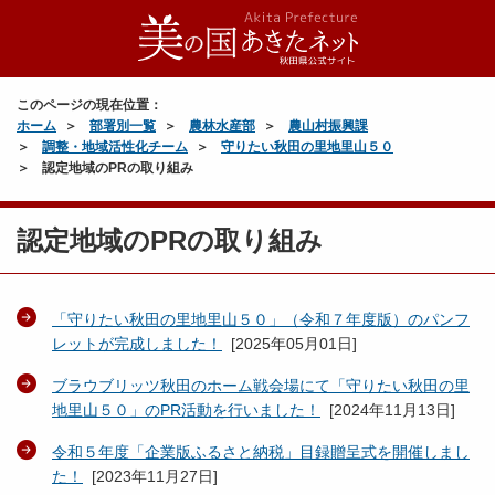
このページの現在位置：
ホーム
部署別一覧
農林水産部
農山村振興課
調整・地域活性化チーム
守りたい秋田の里地里山５０
認定地域のPRの取り組み
認定地域のPRの取り組み
「守りたい秋田の里地里山５０」（令和７年度版）のパンフ
レットが完成しました！
[
2025年05月01日
]
ブラウブリッツ秋田のホーム戦会場にて「守りたい秋田の里
地里山５０」のPR活動を行いました！
[
2024年11月13日
]
令和５年度「企業版ふるさと納税」目録贈呈式を開催しまし
た！
[
2023年11月27日
]