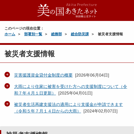
このページの現在位置：
ホーム
部署別一覧
総務部
総合防災課
被災者支援情報
被災者支援情報
災害援護資金貸付金制度の概要
[
2026年06月04日
]
大雨により住家に被害を受けた方への支援制度について（令
和７年４月１日更新）
[
2025年04月01日
]
被災者生活再建支援法の適用により支援金が申請できます
（令和５年７月１４日からの大雨）
[
2024年02月07日
]