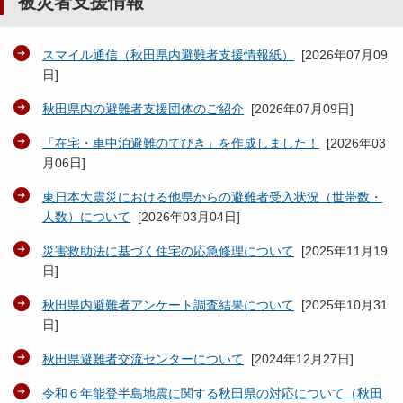
被災者支援情報
スマイル通信（秋田県内避難者支援情報紙）
[
2026年07月09
日
]
秋田県内の避難者支援団体のご紹介
[
2026年07月09日
]
「在宅・車中泊避難のてびき」を作成しました！
[
2026年03
月06日
]
東日本大震災における他県からの避難者受入状況（世帯数・
人数）について
[
2026年03月04日
]
災害救助法に基づく住宅の応急修理について
[
2025年11月19
日
]
秋田県内避難者アンケート調査結果について
[
2025年10月31
日
]
秋田県避難者交流センターについて
[
2024年12月27日
]
令和６年能登半島地震に関する秋田県の対応について（秋田