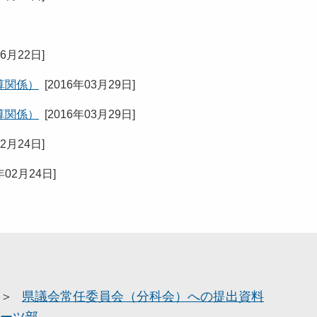
06月22日
]
算関係）
[
2016年03月29日
]
算関係）
[
2016年03月29日
]
02月24日
]
年02月24日
]
県議会常任委員会（分科会）への提出資料