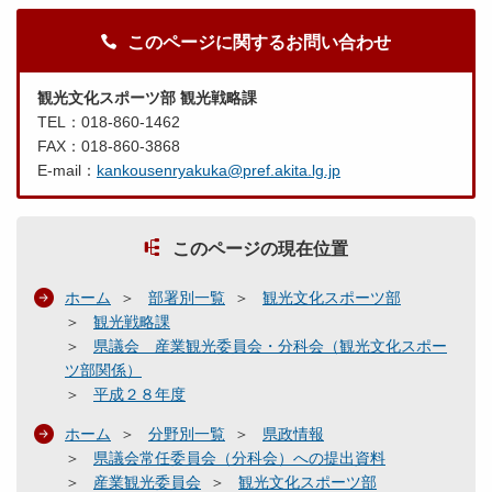
このページに関するお問い合わせ
観光文化スポーツ部 観光戦略課
TEL：018-860-1462
FAX：018-860-3868
E-mail：
kankousenryakuka@pref.akita.lg.jp
このページの現在位置
ホーム
部署別一覧
観光文化スポーツ部
観光戦略課
県議会 産業観光委員会・分科会（観光文化スポー
ツ部関係）
平成２８年度
ホーム
分野別一覧
県政情報
県議会常任委員会（分科会）への提出資料
産業観光委員会
観光文化スポーツ部