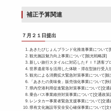
補正予算関連
７月２１日提出
あきたびじょんブランド化推進事業について[
観光施設魅力向上事業について[観光戦略課]
新しい旅行スタイルに対応したＦＩＴ誘客プロ
世界遺産等を活用した体験・滞在型旅行受入強
観光による消費拡大緊急対策事業について[観
「あきたの美味食」販売強化事業について[秋
県内空港利用促進緊急対策事業について[交通
乗合バス事業維持対策事業について[交通政策
レンタカー事業者緊急支援事業について[交通
県有文化施設等安全安心確保事業について[文