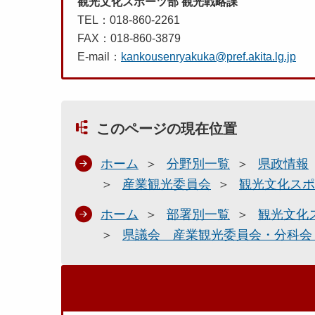
観光文化スポーツ部 観光戦略課
TEL：018-860-2261
FAX：018-860-3879
E-mail：
kankousenryakuka@pref.akita.lg.jp
このページの現在位置
ホーム
分野別一覧
県政情報
産業観光委員会
観光文化スポ
ホーム
部署別一覧
観光文化
県議会 産業観光委員会・分科会