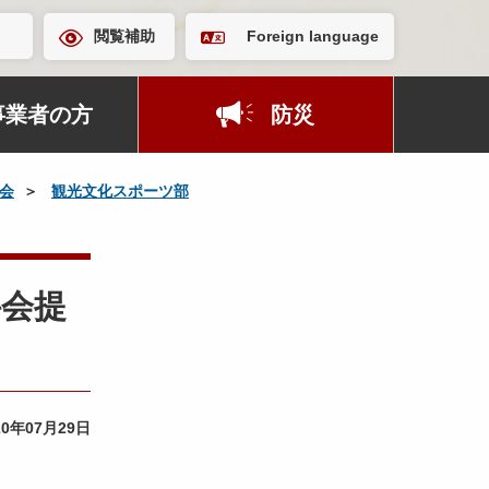
閲覧補助
Foreign language
事業者の方
防災
会
観光文化スポーツ部
）
科会提
20年07月29日