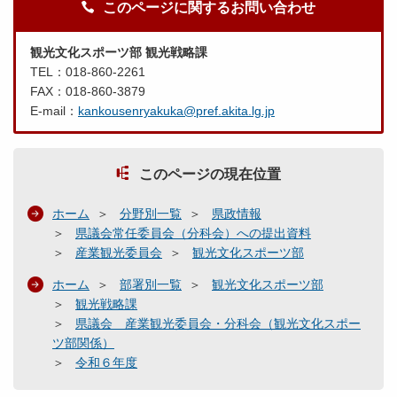
このページに関するお問い合わせ
観光文化スポーツ部 観光戦略課
TEL：018-860-2261
FAX：018-860-3879
E-mail：
kankousenryakuka@pref.akita.lg.jp
このページの現在位置
ホーム
分野別一覧
県政情報
県議会常任委員会（分科会）への提出資料
産業観光委員会
観光文化スポーツ部
ホーム
部署別一覧
観光文化スポーツ部
観光戦略課
県議会 産業観光委員会・分科会（観光文化スポー
ツ部関係）
令和６年度