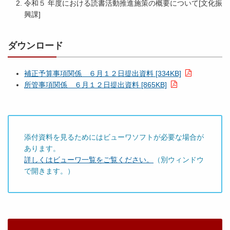
令和５ 年度における読書活動推進施策の概要について
[文化振
興課]
ダウンロード
補正予算事項関係 ６月１２日提出資料 [334KB]
所管事項関係 ６月１２日提出資料 [865KB]
添付資料を見るためにはビューワソフトが必要な場合が
あります。
詳しくはビューワ一覧をご覧ください。
（別ウィンドウ
で開きます。）