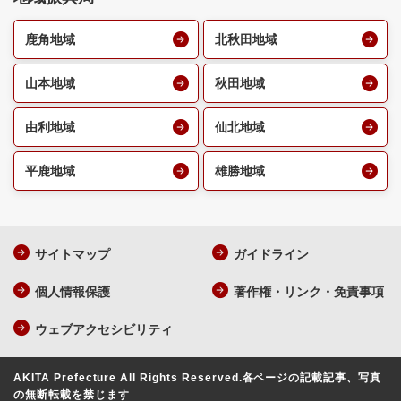
鹿角地域
北秋田地域
山本地域
秋田地域
由利地域
仙北地域
平鹿地域
雄勝地域
サイトマップ
ガイドライン
個人情報保護
著作権・リンク・免責事項
ウェブアクセシビリティ
AKITA Prefecture All Rights Reserved.
各ページの記載記事、写真
の無断転載を禁じます