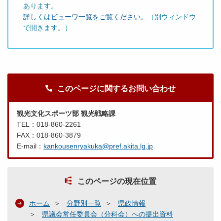
あります。
詳しくはビューワ一覧をご覧ください。
（別ウィンドウ
で開きます。）
このページに関するお問い合わせ
観光文化スポーツ部 観光戦略課
TEL：018-860-2261
FAX：018-860-3879
E-mail：
kankousenryakuka@pref.akita.lg.jp
このページの現在位置
ホーム
分野別一覧
県政情報
県議会常任委員会（分科会）への提出資料