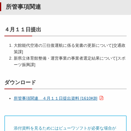
所管事項関連
４月１１日提出
大館能代空港の三往復運航に係る覚書の更新について[交通政
策課]
新県立体育館整備・運営事業の事業者選定結果について[スポ
ーツ振興課]
ダウンロード
所管事項関連 ４月１１日提出資料 [1610KB]
添付資料を見るためにはビューワソフトが必要な場合が