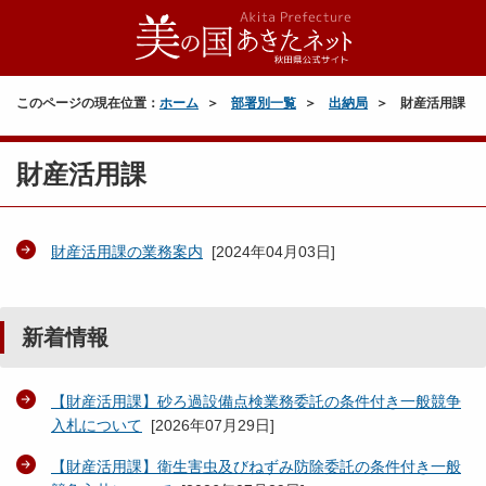
このページの現在位置：
ホーム
部署別一覧
出納局
財産活用課
財産活用課
財産活用課の業務案内
[
2024年04月03日
]
新着情報
【財産活用課】砂ろ過設備点検業務委託の条件付き一般競争
入札について
[
2026年07月29日
]
【財産活用課】衛生害虫及びねずみ防除委託の条件付き一般