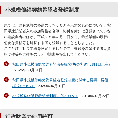
小規模修繕契約希望者登録制度
県では、県有施設の修繕のうち５０万円未満のものについて、秋
田県建設業者入札参加資格者名簿（格付名簿）に登録されていな
い建設業者のほか、平成２５年４月１日から、希望業種の履行に
必要な資格等を所持する者も登録することとしました。
このたび、制度要綱を改定しましたので、登録を希望する者は資
格要件等をご確認のうえ申請書を提出してください。
秋田県小規模修繕契約希望者登録名簿(令和8年8月1日現在)
[
2026年08月01日
]
秋田県小規模修繕契約希望者登録制度に関する要綱・要領・
様式について
[
2025年04月01日
]
小規模修繕登録希望者制度に係るＱ＆Ａ
[
2014年07月22日
]
行政財産の使用許可