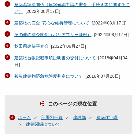
建築基準法関係（建築確認申請の審査、手続き等に関するこ
と）
[
2022年08月17日
]
建築物の安全･安心な維持管理について
[
2022年08月17日
]
その他の法令関係（バリアフリー条例）
[
2022年08月17日
]
秋田県建築審査会
[
2022年06月27日
]
建築物台帳記載事項証明書の交付について
[
2018年04月04
日
]
被災建築物応急危険度判定について
[
2016年07月28日
]
このページの現在位置
ホーム
部署別一覧
建設部
建築住宅課
建築関係について