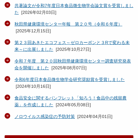
共著論文が令和7年度日本食品微生物学会論文賞を受賞しまし
た
[
2026年02月03日
]
秋田県健康環境センター年報 第２０号（令和６年度）
[
2025年12月15日
]
第２３回あきたエコフェス～ゼロカーボンと３Rで変わる未
来～に出展しました
[
2025年10月27日
]
令和７年度 第２０回秋田県健康環境センター調査研究発表
会を開催しました
[
2025年08月07日
]
令和6年度日本食品微生物学会研究奨励賞を受賞しました
[
2024年10月16日
]
食品安全に関するパンフレット「知ろう！食品中の残留農
薬」を作成しました
[
2024年05月08日
]
ノロウイルス感染症の予防対策
[
2024年04月01日
]