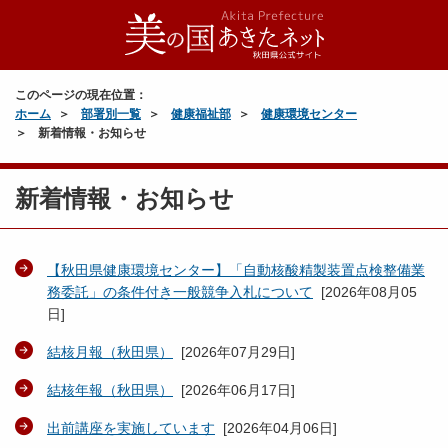
このページの現在位置：
ホーム
部署別一覧
健康福祉部
健康環境センター
新着情報・お知らせ
新着情報・お知らせ
【秋田県健康環境センター】「自動核酸精製装置点検整備業
務委託」の条件付き一般競争入札について
[
2026年08月05
日
]
結核月報（秋田県）
[
2026年07月29日
]
結核年報（秋田県）
[
2026年06月17日
]
出前講座を実施しています
[
2026年04月06日
]