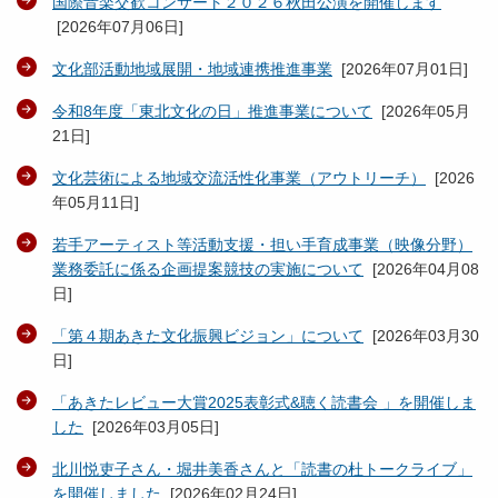
国際音楽交歓コンサート２０２６秋田公演を開催します
[
2026年07月06日
]
文化部活動地域展開・地域連携推進事業
[
2026年07月01日
]
令和8年度「東北文化の日」推進事業について
[
2026年05月
21日
]
文化芸術による地域交流活性化事業（アウトリーチ）
[
2026
年05月11日
]
若手アーティスト等活動支援・担い手育成事業（映像分野）
業務委託に係る企画提案競技の実施について
[
2026年04月08
日
]
「第４期あきた文化振興ビジョン」について
[
2026年03月30
日
]
「あきたレビュー大賞2025表彰式&聴く読書会 」を開催しま
した
[
2026年03月05日
]
北川悦吏子さん・堀井美香さんと「読書の杜トークライブ」
を開催しました
[
2026年02月24日
]