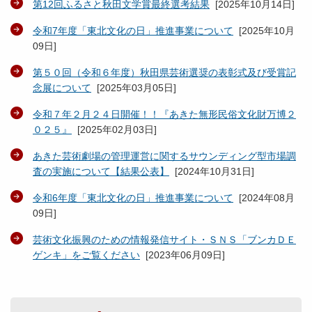
第12回ふるさと秋田文学賞最終選考結果
[
2025年10月14日
]
令和7年度「東北文化の日」推進事業について
[
2025年10月
09日
]
第５０回（令和６年度）秋田県芸術選奨の表彰式及び受賞記
念展について
[
2025年03月05日
]
令和７年２月２４日開催！！『あきた無形民俗文化財万博２
０２５』
[
2025年02月03日
]
あきた芸術劇場の管理運営に関するサウンディング型市場調
査の実施について【結果公表】
[
2024年10月31日
]
令和6年度「東北文化の日」推進事業について
[
2024年08月
09日
]
芸術文化振興のための情報発信サイト・ＳＮＳ「ブンカＤＥ
ゲンキ」をご覧ください
[
2023年06月09日
]