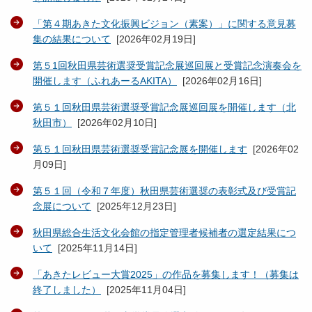
「第４期あきた文化振興ビジョン（素案）」に関する意見募
集の結果について
[
2026年02月19日
]
第５1回秋田県芸術選奨受賞記念展巡回展と受賞記念演奏会を
開催します（ふれあーるAKITA）
[
2026年02月16日
]
第５１回秋田県芸術選奨受賞記念展巡回展を開催します（北
秋田市）
[
2026年02月10日
]
第５１回秋田県芸術選奨受賞記念展を開催します
[
2026年02
月09日
]
第５１回（令和７年度）秋田県芸術選奨の表彰式及び受賞記
念展について
[
2025年12月23日
]
秋田県総合生活文化会館の指定管理者候補者の選定結果につ
いて
[
2025年11月14日
]
「あきたレビュー大賞2025」の作品を募集します！（募集は
終了しました）
[
2025年11月04日
]