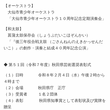
【オーケストラ】
大仙市青少年オーケストラ
「大仙市青少年オーケストラ１０周年記念定期演奏会」
【和太鼓】
菖蒲太鼓保存会（しょうぶだいこほぞんかい）
「『後三年役合戦太鼓
（ごさんねんのえきかっせんだ
いこ）
』の創作・演奏と結成４０周年記念公演」
◆ 第５１回（令和７年度）秋田県芸術選奨表彰式
（１）日時 令和８年２月４日（水）午後２時から
４時まで
（２）会場 秋田県庁 正庁
（３）受賞者 １名２団体
（４）表彰 秋田県知事賞として表彰状及び賞牌を
贈呈