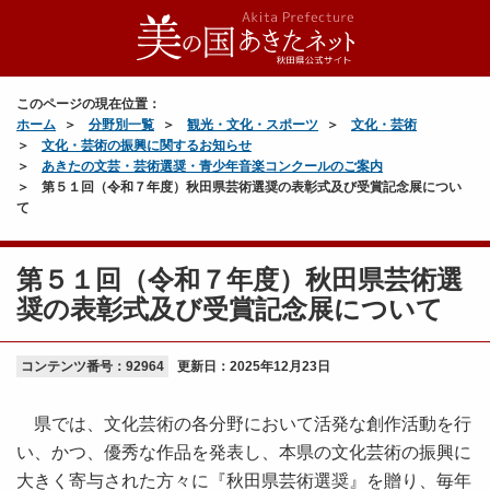
このページの現在位置：
ホーム
分野別一覧
観光・文化・スポーツ
文化・芸術
文化・芸術の振興に関するお知らせ
あきたの文芸・芸術選奨・青少年音楽コンクールのご案内
第５１回（令和７年度）秋田県芸術選奨の表彰式及び受賞記念展につい
て
第５１回（令和７年度）秋田県芸術選
奨の表彰式及び受賞記念展について
コンテンツ番号：92964
更新日：
2025年12月23日
県では、文化芸術の各分野において活発な創作活動を行
い、かつ、優秀な作品を発表し、本県の文化芸術の振興に
大きく寄与された方々に『秋田県芸術選奨』を贈り、毎年