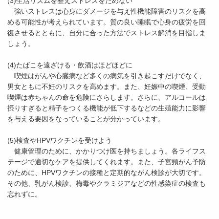
(3)生活リズムを整えストレスをためない
強いストレスは心身にダメージを与え性機能障害のリスクを高
める可能性が考えられています。質の良い睡眠で心身の疲労を回
復させるとともに、自分に合った方法でストレス解消を目指しま
しょう。
(4)たばこを遠ざける・飲酒はほどほどに
喫煙はがんや心臓病など多くの病気を引き起こすだけでなく、
男女ともに不妊のリスクを高めます。また、妊娠中の喫煙、受動
喫煙は赤ちゃんの命を危険にさらします。さらに、アルコールは
摂りすぎると精子をつくる機能が低下するなどの生殖能力に影響
を与える要因をなっていることが分かっています。
(5)検査やHPVワクチンを受けよう
健康管理のために、かかりつけ医を持ちましょう。各ライフス
テージで適切なケアを提供してくれます。また、子宮頸がん予防
のために、HPVワクチンの接種と定期的ながん検診が大切です。
その他、乳がん検診、梅毒やクラミジアなどの性感染症の検査も
忘れずに。