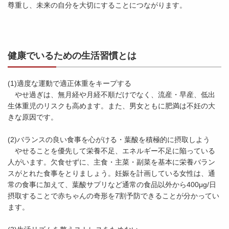
尊重し、未来の自分を大切にすることにつながります。
健康でいるための生活習慣とは
(1)適度な運動で適正体重をキープする
やせ過ぎは、無月経や月経不順だけでなく、流産・早産、低出
生体重児のリスクも高めます。また、男女ともに肥満は不妊の大
きな原因です。
(2)バランスの良い食事を心がける・葉酸を積極的に摂取しよう
やせることを優先して栄養不足、エネルギー不足に陥っている
人がいます。欠食せずに、主食・主菜・副菜を基本に栄養バラン
スがとれた食事をとりましょう。妊娠を計画している女性は、通
常の食事に加えて、葉酸サプリなど通常の食品以外から400μg/日
摂取することで赤ちゃんの奇形を7割予防できることが分かってい
ます。