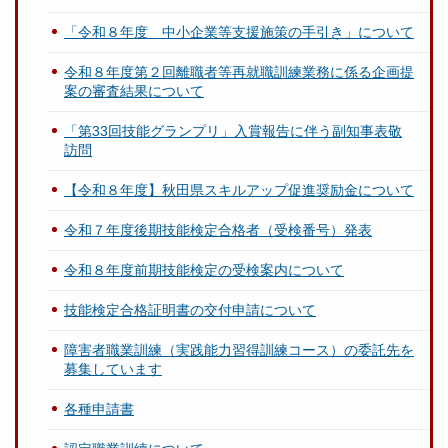
「令和８年度 中小企業等支援施策の手引き」について
令和８年度第２回離職者等再就職訓練業務に係る企画提
案の審査結果について
「第33回技能グランプリ」入賞報告に伴う副知事表敬
訪問
【令和８年度】秋田県スキルアップ促進奨励金について
令和７年度後期技能検定合格者（受検番号）発表
令和８年度前期技能検定の受検案内について
技能検定合格証明書の交付申請について
障害者職業訓練（実践能力習得訓練コース）の委託先を
募集しています
各種申請書