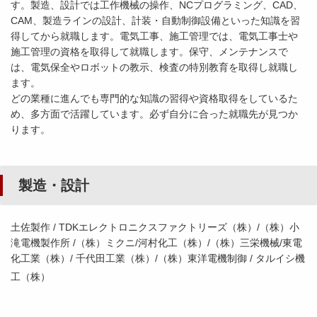
す。製造、設計では工作機械の操作、NCプログラミング、CAD、
CAM、製造ラインの設計、計装・自動制御設備といった知識を習
得してから就職します。電気工事、施工管理では、電気工事士や
施工管理の資格を取得して就職します。保守、メンテナンスで
は、電気保全やロボットの教示、検査の特別教育を取得し就職し
ます。
どの業種に進んでも専門的な知識の習得や資格取得をしているた
め、多方面で活躍しています。必ず自分に合った就職先が見つか
ります。
製造・設計
土佐製作 / TDKエレクトロニクスファクトリーズ（株）/（株）小
滝電機製作所 /（株）ミクニ/河村化工（株）/（株）三栄機械/東電
化工業（株）/ 千代田工業（株）/（株）東洋電機制御 / タルイシ機
工（株）