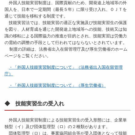
外国人技能実習制度は、国際貢献のため、開発途上地域等の外
国人を、日本で一定期間（最長５年）に限り受け入れ、ＯＪＴを
通じて技能を移転する制度です。
技能実習法では、技能実習の適正な実施及び技能実習生の保護
を図り、人材育成を通じた開発途上地域等への技能、技術又は知
識の移転による国際協力の推進が目的とされ、技能実習は労働力
の需給の調整の手段として行われてはならないとされています。
制度の詳細は、法務省出入在留管理庁及び厚生労働省のホーム
ページをご覧ください。
・「外国人技能実習制度について」（法務省出入国在留管理
庁）
・「外国人技能実習制度について」（厚生労働省）
◆ 技能実習生の受入れ
外国人技能実習制度による技能実習生の受入形態には、企業単
独型（イ）及び団体監理型（ロ）の２種類があります。
団体監理型（ロ）は、事業協同組合等が受入団体となって技能