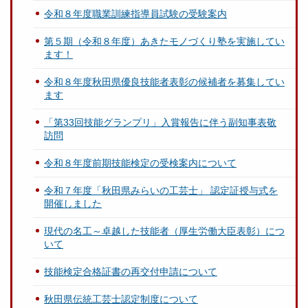
令和８年度職業訓練指導員試験の受験案内
第５期（令和８年度）あきたモノづくり塾を実施してい
ます！
令和８年度秋田県優良技能者表彰の候補者を募集してい
ます
「第33回技能グランプリ」入賞報告に伴う副知事表敬
訪問
令和８年度前期技能検定の受検案内について
令和７年度「秋田県みらいの工芸士」 認定証授与式を
開催しました
現代の名工～卓越した技能者（厚生労働大臣表彰）につ
いて
技能検定合格証書の再交付申請について
秋田県伝統工芸士認定制度について