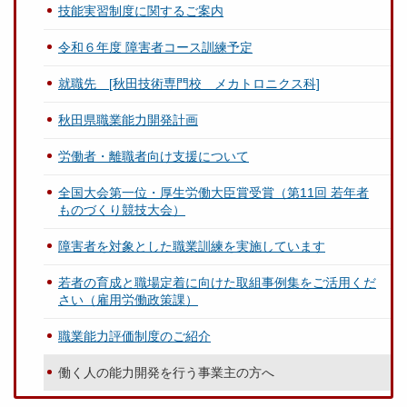
技能実習制度に関するご案内
令和６年度 障害者コース訓練予定
就職先 [秋田技術専門校 メカトロニクス科]
秋田県職業能力開発計画
労働者・離職者向け支援について
全国大会第一位・厚生労働大臣賞受賞（第11回 若年者
ものづくり競技大会）
障害者を対象とした職業訓練を実施しています
若者の育成と職場定着に向けた取組事例集をご活用くだ
さい（雇用労働政策課）
職業能力評価制度のご紹介
働く人の能力開発を行う事業主の方へ