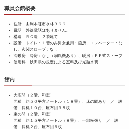
職員会館概要
住所 由利本荘市水林３６６
電話 外線電話はありません。
構造 ＲＣ造 ２階建て
設備 トイレ：１階のみ男女兼用１箇所、エレベーター：な
し、玄関スロープ：なし
冷暖房 冷房：なし（扇風機あり）、暖房：ＦＦ式ストーブ
使用料 秋田県の規定による室料及び光熱水費
館内
大広間（２階、和室）
面積 約５０平方メートル（１８畳）、床の間あり ／ 設
備 長机１０台、座布団３５枚
東の間（２階、和室）
面積 約１５平方メートル（８畳）、一部板張り ／ 設
備 長机２台、座布団６枚