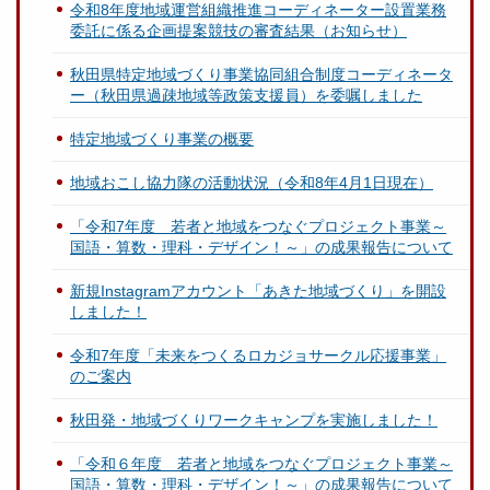
令和8年度地域運営組織推進コーディネーター設置業務
委託に係る企画提案競技の審査結果（お知らせ）
秋田県特定地域づくり事業協同組合制度コーディネータ
ー（秋田県過疎地域等政策支援員）を委嘱しました
特定地域づくり事業の概要
地域おこし協力隊の活動状況（令和8年4月1日現在）
「令和7年度 若者と地域をつなぐプロジェクト事業～
国語・算数・理科・デザイン！～」の成果報告について
新規Instagramアカウント「あきた地域づくり」を開設
しました！
令和7年度「未来をつくるロカジョサークル応援事業」
のご案内
秋田発・地域づくりワークキャンプを実施しました！
「令和６年度 若者と地域をつなぐプロジェクト事業～
国語・算数・理科・デザイン！～」の成果報告について