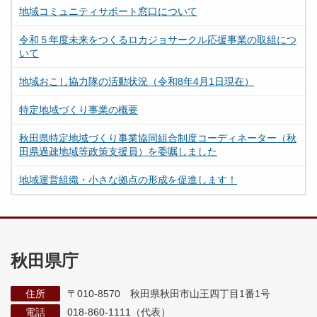
地域コミュニティサポート窓口について
令和５年度未来をつくるロカジョサークル応援事業の取組につ
いて
地域おこし協力隊の活動状況（令和8年4月1日現在）
特定地域づくり事業の概要
秋田県特定地域づくり事業協同組合制度コーディネーター（秋
田県過疎地域等政策支援員）を委嘱しました
地域運営組織・小さな拠点の形成を促進します！
秋田県庁
住所
〒010-8570 秋田県秋田市山王四丁目1番1号
電話
018-860-1111（代表）