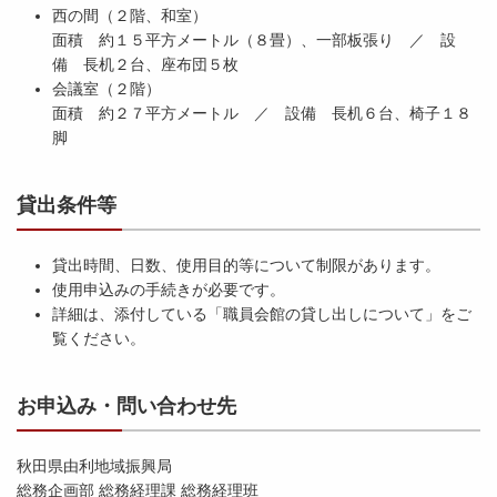
西の間（２階、和室）
面積 約１５平方メートル（８畳）、一部板張り ／ 設
備 長机２台、座布団５枚
会議室（２階）
面積 約２７平方メートル ／ 設備 長机６台、椅子１８
脚
貸出条件等
貸出時間、日数、使用目的等について制限があります。
使用申込みの手続きが必要です。
詳細は、添付している「職員会館の貸し出しについて」をご
覧ください。
お申込み・問い合わせ先
秋田県由利地域振興局
総務企画部 総務経理課 総務経理班