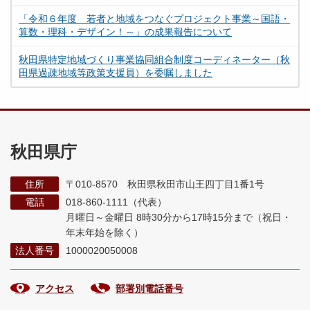
「令和６年度 若者と地域をつなぐプロジェクト事業～国語・
算数・理科・デザイン！～」の成果報告について
秋田県特定地域づくり事業協同組合制度コーディネーター（秋
田県過疎地域等政策支援員）を委嘱しました
秋田県庁
住所
〒010-8570 秋田県秋田市山王四丁目1番1号
電話
018-860-1111（代表）
月曜日～金曜日 8時30分から17時15分まで
（祝日・
年末年始を除く）
法人番号
1000020050008
アクセス
部署別電話番号