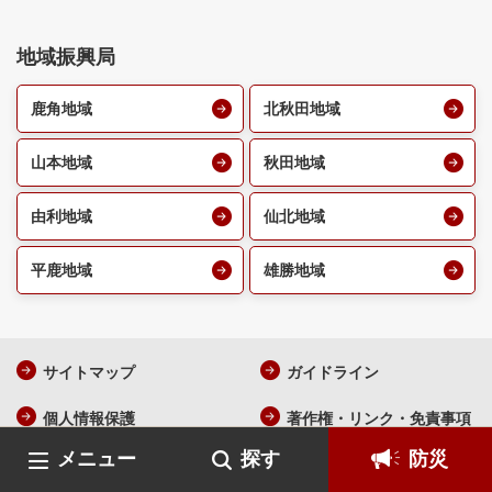
地域振興局
鹿角地域
北秋田地域
山本地域
秋田地域
由利地域
仙北地域
平鹿地域
雄勝地域
サイトマップ
ガイドライン
個人情報保護
著作権・リンク・免責事項
メニュー
探す
防災
ウェブアクセシビリティ