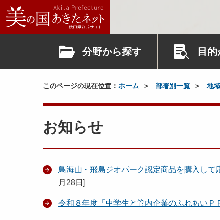
分野から探す
目的
このページの現在位置：
ホーム
部署別一覧
地
お知らせ
鳥海山・飛島ジオパーク認定商品を購入して
月28日
]
令和８年度「中学生と管内企業のふれあいＰ