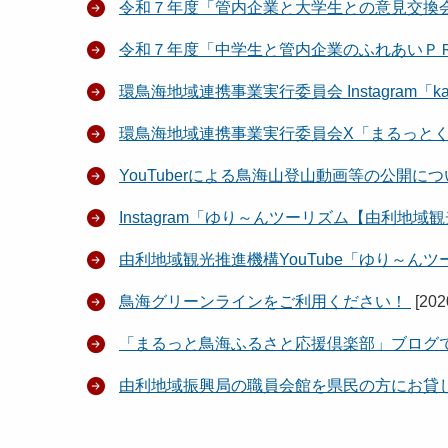
令和７年度「管内企業と大学生との意見交換
令和７年度「中学生と管内企業のふれあいＰ
環鳥海地域連携事業実行委員会 Instagram「ka
環鳥海地域連携事業実行委員会X「まるっと
YouTuberによる鳥海山登山動画等の公開に
Instagram「ゆり～んツーリズム【由利地域
由利地域観光推進機構YouTube「ゆり～ん
鳥海グリーンラインをご利用ください！
[
20
「まるっと鳥海ふるさと応援倶楽部」ブログ
由利地域振興局の職員会館を県民の方にお貸