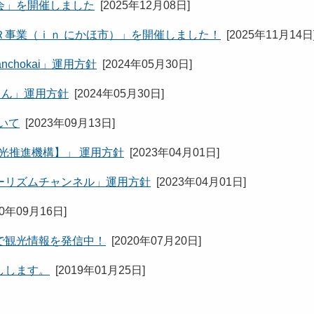
会」を開催しました
[
2025年12月08日
]
Ｒ事業（ｉｎ にかほ市）」を開催しました！
[
2025年11月14日
nchokai」運用方針
[
2024年05月30日
]
くん」運用方針
[
2024年05月30日
]
ついて
[
2023年09月13日
]
観光推進機構】」 運用方針
[
2023年04月01日
]
ツーリズムチャンネル」運用方針
[
2023年04月01日
]
20年09月16日
]
で観光情報を発信中！
[
2020年07月20日
]
しします。
[
2019年01月25日
]