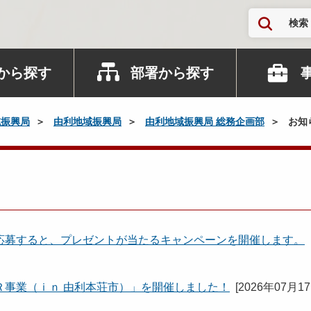
検索
から探す
部署から探す
域振興局
由利地域振興局
由利地域振興局 総務企画部
お知
応募すると、プレゼントが当たるキャンペーンを開催します。
Ｒ事業（ｉｎ 由利本荘市）」を開催しました！
[
2026年07月1