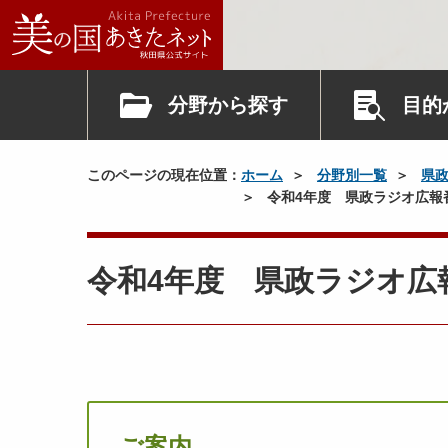
分野から探す
目的
このページの現在位置：
ホーム
分野別一覧
県
令和4年度 県政ラジオ広報
令和4年度 県政ラジオ広
ご案内