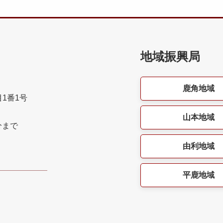
地域振興局
鹿角地域
目1番1号
山本地域
分まで
由利地域
平鹿地域