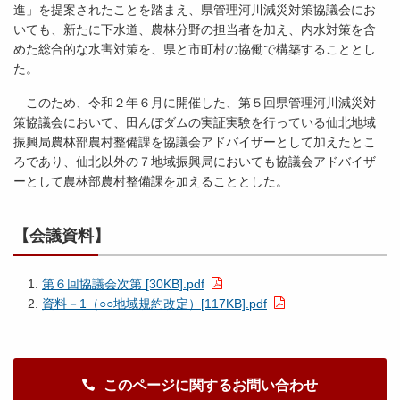
進」を提案されたことを踏まえ、県管理河川減災対策協議会にお
いても、新たに下水道、農林分野の担当者を加え、内水対策を含
めた総合的な水害対策を、県と市町村の協働で構築することとし
た。
このため、令和２年６月に開催した、第５回県管理河川減災対
策協議会において、田んぼダムの実証実験を行っている仙北地域
振興局農林部農村整備課を協議会アドバイザーとして加えたとこ
ろであり、仙北以外の７地域振興局においても協議会アドバイザ
ーとして農林部農村整備課を加えることとした。
【会議資料】
第６回協議会次第 [30KB].pdf
資料－1（○○地域規約改定）[117KB].pdf
このページに関するお問い合わせ