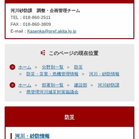
河川砂防課 調整・企画管理チーム
TEL：018-860-2511
FAX：018-860-3809
E-mail：
Kasenka@pref.akita.lg.jp
このページの現在位置
ホーム
分野別一覧
防災
防災・災害・危機管理情報
河川・砂防情報
ホーム
部署別一覧
建設部
河川砂防課
県管理河川減災対策協議会
防災
河川・砂防情報