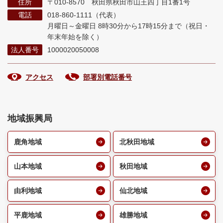
住所
〒010-8570 秋田県秋田市山王四丁目1番1号
電話
018-860-1111（代表）
月曜日～金曜日 8時30分から17時15分まで
（祝日・
年末年始を除く）
法人番号
1000020050008
アクセス
部署別電話番号
地域振興局
鹿角地域
北秋田地域
山本地域
秋田地域
由利地域
仙北地域
平鹿地域
雄勝地域