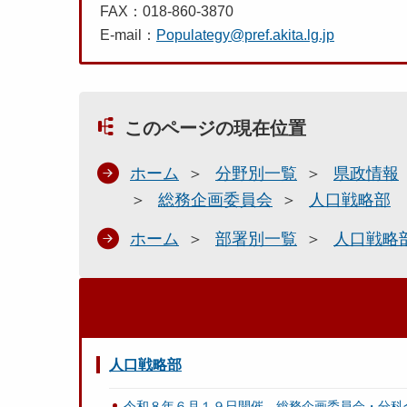
FAX：018-860-3870
E-mail：
Populategy@pref.akita.lg.jp
このページの現在位置
ホーム
分野別一覧
県政情報
総務企画委員会
人口戦略部
ホーム
部署別一覧
人口戦略
人口戦略部
令和８年６月１９日開催 総務企画委員会・分科