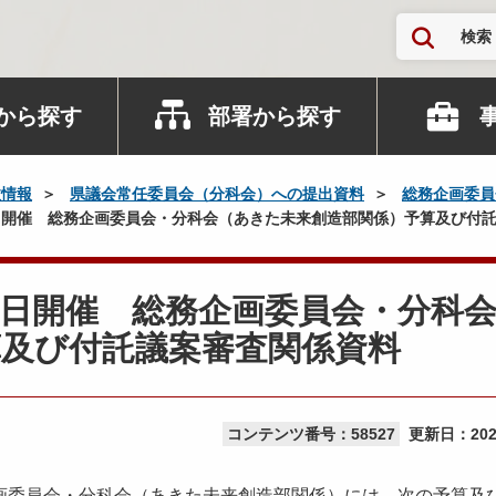
検索
から探す
部署から探す
政情報
県議会常任委員会（分科会）への提出資料
総務企画委員
開催 総務企画委員会・分科会（あきた未来創造部関係）予算及び付
日開催 総務企画委員会・分科
算及び付託議案審査関係資料
コンテンツ番号：58527
更新日：
20
画委員会・分科会（あきた未来創造部関係）には、次の予算及