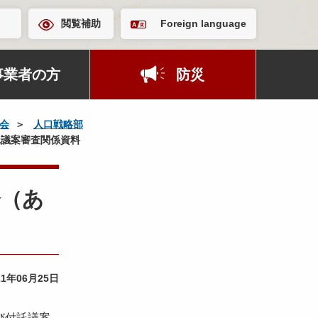
閲覧補助
Foreign language
事業者の方
防災
会
人口戦略部
託議案審査関係資料
会（あ
21年06月25日
び付託議案