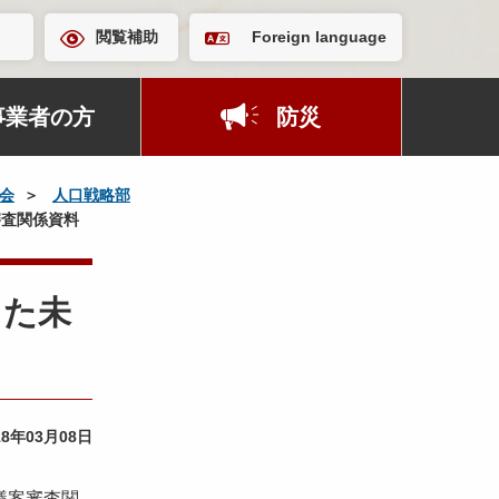
閲覧補助
Foreign language
事業者の方
防災
会
人口戦略部
審査関係資料
きた未
18年03月08日
議案審査関