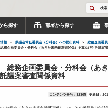
検索
から探す
部署から探す
政情報
県議会常任委員会（分科会）への提出資料
総務企画委員
総務企画委員会・分科会（あきた未来創造部関係）予算及び付託議案
催 総務企画委員会・分科会（あ
託議案審査関係資料
コンテンツ番号：32305
更新日：
20
会・分科会（あきた未来創造部関係）には、次の予算及び付託