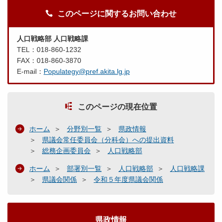
このページに関するお問い合わせ
人口戦略部 人口戦略課
TEL：018-860-1232
FAX：018-860-3870
E-mail：
Populategy@pref.akita.lg.jp
このページの現在位置
ホーム
分野別一覧
県政情報
県議会常任委員会（分科会）への提出資料
総務企画委員会
人口戦略部
ホーム
部署別一覧
人口戦略部
人口戦略課
県議会関係
令和５年度県議会関係
県政情報