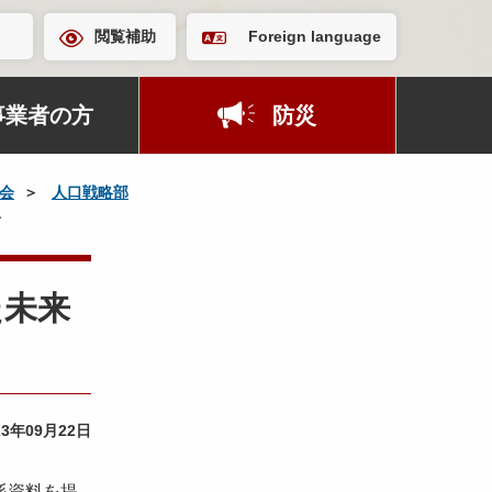
閲覧補助
Foreign language
事業者の方
防災
会
人口戦略部
料
た未来
23年09月22日
係資料を提