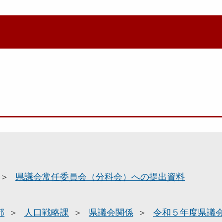
県議会常任委員会（分科会）への提出資料
部
人口戦略課
県議会関係
令和５年度県議