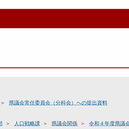
県議会常任委員会（分科会）への提出資料
部
人口戦略課
県議会関係
令和４年度県議