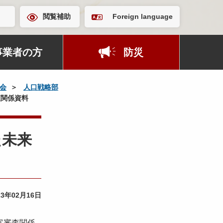
閲覧補助
Foreign language
事業者の方
防災
会
人口戦略部
査関係資料
た未来
23年02月16日
案審査関係