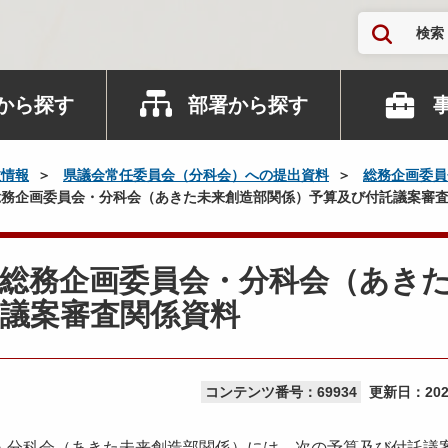
検索
から探す
部署から探す
政情報
県議会常任委員会（分科会）への提出資料
総務企画委員
務企画委員会・分科会（あきた未来創造部関係）予算及び付託議案審
 総務企画委員会・分科会（あき
議案審査関係資料
コンテンツ番号：69934
更新日：
20
・分科会（あきた未来創造部関係）には、次の予算及び付託議