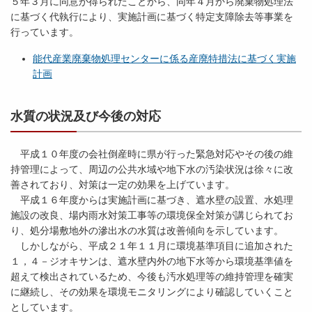
５年３月に同意が得られたことから、同年４月から廃棄物処理法
に基づく代執行により、実施計画に基づく特定支障除去等事業を
行っています。
能代産業廃棄物処理センターに係る産廃特措法に基づく実施
計画
水質の状況及び今後の対応
平成１０年度の会社倒産時に県が行った緊急対応やその後の維
持管理によって、周辺の公共水域や地下水の汚染状況は徐々に改
善されており、対策は一定の効果を上げています。
平成１６年度からは実施計画に基づき、遮水壁の設置、水処理
施設の改良、場内雨水対策工事等の環境保全対策が講じられてお
り、処分場敷地外の滲出水の水質は改善傾向を示しています。
しかしながら、平成２１年１１月に環境基準項目に追加された
１，４－ジオキサンは、遮水壁内外の地下水等から環境基準値を
超えて検出されているため、今後も汚水処理等の維持管理を確実
に継続し、その効果を環境モニタリングにより確認していくこと
としています。