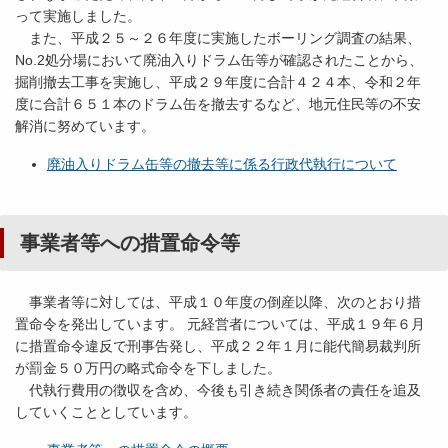
って実施しました。
また、平成２５～２６年度に実施したボーリング調査の結果、
No.2処分場において廃油入りドラム缶等が確認されたことから、
掘削撤去工事を実施し、平成２９年度に合計４２４本、令和２年
度に合計６５１本のドラム缶を撤去するなど、地元住民等の不安
解消に努めています。
廃油入りドラム缶等の撤去等に係る行政代執行について
事業者等への措置命令等
事業者等に対しては、平成１０年度の倒産以降、次のとおり措
置命令を発出しています。 元経営者については、平成１９年６月
に措置命令違反で刑事告発し、平成２２年１月に能代簡易裁判所
が罰金５０万円の略式命令を下しました。
代執行費用の徴収を含め、今後も引き続き関係者の責任を追及
していくこととしています。