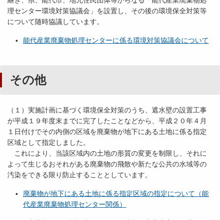
継ぎ、県、能代市、地元住民団体等からなる「能代産業廃棄物処
理センター環境対策協議会」を設置し、その後の環境保全対策等
について随時協議しています。
能代産業廃棄物処理センターに係る環境対策協議会について
その他
（１）実施計画に基づく環境保全対策のうち、遮水壁の設置工事
が平成１９年度末までに完了したことなどから、平成２０年４月
１日付けでその内側の区域を廃棄物が地下にある土地に係る指定
区域として指定しました。
これにより、当該区域内の土地の形質の変更を制限し、それに
よって生じるおそれがある廃棄物の飛散や新たな公共の水域等の
汚染をできる限り防止することとしています。
廃棄物が地下にある土地に係る指定区域の指定について（能
代産業廃棄物処理センター関係）