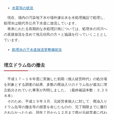
水質等の状況
現在、場内の汚染地下水や場外滲出水を水処理施設で処理し、
処理水は能代市公共下水道に放流しています。
将来にわたる長期的な水処理計画については、処理水の河川へ
の直接放流を含めて地元住民の方々と協議を行っていくこととし
ています。
処理水の下水道放流管整備状況
埋立ドラム缶の撤去
平成１７～１８年度に実施した初期（個人経営時代）の処分場
を対象とする調査の結果、多数の廃油入りのドラム缶が違法に埋
立処分されていた事実が判明しました。（最終確認本数：３,２５
８本）
そのため、平成１９年３月、元経営者個人に対して、廃油入り
ドラム缶等の撤去等の措置を命じたものの、完了期限までに履行
されなかったため、同年７月から１２月まで県が元経営者に代わ