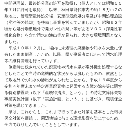
中間処理業、最終処分業の許可を取得し（個人としては昭和５５
年７月に許可を取得）、以来、秋田県能代市内の約１８万ｍ２の
敷地に、管理型最終処分場、安定型最終処分場及び中間処理施設
（廃油等の焼却）を整備し事業を営んでいましたが、昭和６２年
頃から処分場敷地外で発ガン性の疑い等があるＶＯＣ（揮発性有
機化合物）を含む汚水の滲出等が見られ、大きな環境問題となり
ました。
平成１０年１２月に、場内に未処理の廃棄物や汚水を大量に保
有したまま倒産したため、以降、県が事業者に代わって汚水処理
等の維持管理を行っています。
倒産時に残されていた廃棄物や汚水を県が場外搬出処理するな
どしたことで当時の危機的な状況からは脱したものの、依然とし
て敷地外での汚水の滲出が見られたことから、平成１６年度から
令和４年度末まで特定産業廃棄物に起因する支障の除去等に関す
る特別措置法（以下「産廃特措法」という。）の特定支障除去等
事業実施計画（以下「実施計画」という。）に基づき、環境保全
対策を講じてきました。
県は、これからも、これまで行ってきた対策を基本とした環境
保全対策を継続し、周辺地域に与える環境影響を防止するため、
全力で取り組んでいくこととしています。