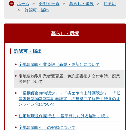
ホーム
分野別一覧
暮らし・環境
住まい
許認可・届出
暮らし・環境
許認可・届出
宅地建物取引業免許（新規・更新）について
宅地建物取引業者変更届、免許証書換え交付申請、廃業
等届について
「長期優良住宅認定」・「省エネ向上計画認定」・「低
炭素建築物新築等計画認定」の建築完了報告手続きのオ
ンライン化について
住宅瑕疵担保履行法 ～基準日における届出手続～
宅地建物取引士の登録について