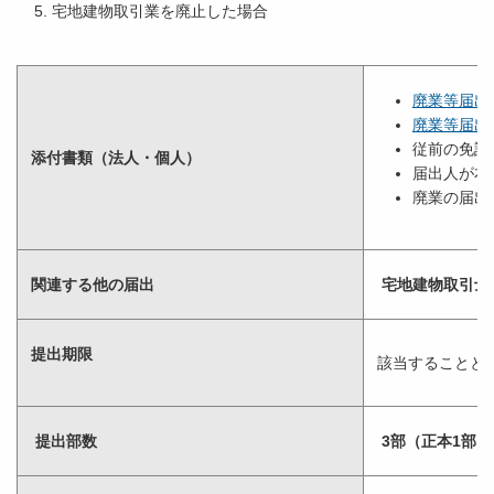
宅地建物取引業を廃止した場合
廃業等届出書
廃業等届出
従前の免許
添付書類（法人・個人）
届出人が本
廃業の届出
関連する他の届出
宅地建物取引士
提出期限
該当することと
提出部数
3部（正本1部、