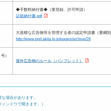
◆手数料納付書◆（業登録、許可申請）
証紙納付書.pdf
大規模な広告物等を管理する者の認定申請書（要綱別
http://www.pref.akita.lg.jp/pages/archive/28
９号）
屋外広告物のルール（パンフレット）
要な場合があります。
ウィンドウで開きます。）