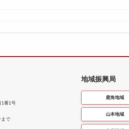
地域振興局
鹿角地域
目1番1号
山本地域
分まで