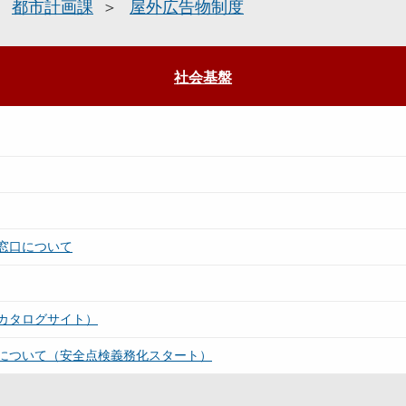
都市計画課
屋外広告物制度
社会基盤
窓口について
カタログサイト）
について（安全点検義務化スタート）