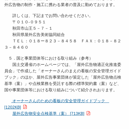
外広告物の制作・施工に携わる業者の普及に勤めております。
詳しくは、下記までお問い合わせください。
〒０１０-０９５１
秋田市山王５－７－１
秋田県屋外広告美術協同組合
ＴＥＬ：０１８ー８２３－８４５８ ＦＡＸ：０１８－８２
３－８４６０
５．国と事業団体等における取り組み（参考）
国土交通省のホームページでは、「屋外広告物適正化推進委
員会」で作成した「オーナーさんのまえの看板の安全管理ガイド
ブック」のほか、屋外広告事業団体が策定した「屋外広告物点検
基準（案）」や点検業務を受託する際の標準契約書（案）など、
国や事業団体等における取り組みについて紹介されおります。
オーナーさんのための看板の安全管理ガイドブック
[1202KB]
屋外広告物安全点検基準（案） [713KB]