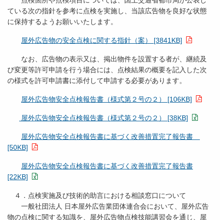
点検箇所や点検項目については、国土交通省都市局が公表し
ている次の指針を参考に点検を実施し、当該広告物を良好な状態
に保持するようお願いいたします。
屋外広告物の安全点検に関する指針（案） [3841KB]
なお、広告物の表示又は、掲出物件を設置する者が、継続及
び変更等許可申請を行う場合には、点検結果の概要を記入した次
の様式を許可申請書に添付して申請する必要があります。
屋外広告物安全点検報告書（様式第２号の２） [106KB]
屋外広告物安全点検報告書（様式第２号の２） [38KB]
屋外広告物安全点検報告書に基づく改善措置完了報告書
[50KB]
屋外広告物安全点検報告書に基づく改善措置完了報告書
[22KB]
４．点検実施及び技術的助言における相談窓口について
一般社団法人 日本屋外広告業団体連合会において、屋外広告
物の点検に関する知識を、屋外広告物点検技能講習会を通じ、屋