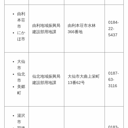
由利
本荘
0184-
由利地域振興局
由利本荘市水林
市
22-
建設部用地課
366番地
にか
5437
ほ市
大仙
市
0187-
仙北
仙北地域振興局
大仙市大曲上栄町
63-
市
建設部用地課
13番62号
3116
美郷
町
湯沢
市
0183-
羽後