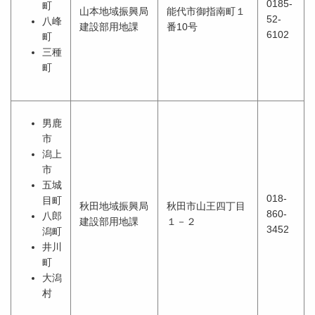
0185-
町
山本地域振興局
能代市御指南町１
52-
八峰
建設部用地課
番10号
6102
町
三種
町
男鹿
市
潟上
市
五城
018-
目町
秋田地域振興局
秋田市山王四丁目
860-
八郎
建設部用地課
１－２
3452
潟町
井川
町
大潟
村