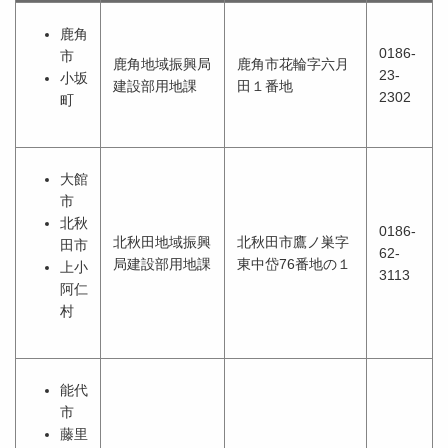
鹿角
0186-
市
鹿角地域振興局
鹿角市花輪字六月
23-
小坂
建設部用地課
田１番地
2302
町
大館
市
北秋
0186-
北秋田地域振興
北秋田市鷹ノ巣字
田市
62-
局建設部用地課
東中岱76番地の１
上小
3113
阿仁
村
能代
市
藤里