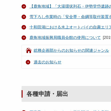
【鹿角地域】「大湯環状列石・伊勢堂岱遺跡
雪下ろし作業時の「安全帯・命綱等取付装置
十和田湖における水上オートバイの自粛エリ
鹿角地域振興局職員会館の使用について
[
20
総務企画部からのお知らせの関連ジャンル
過去のお知らせ
各種申請・届出