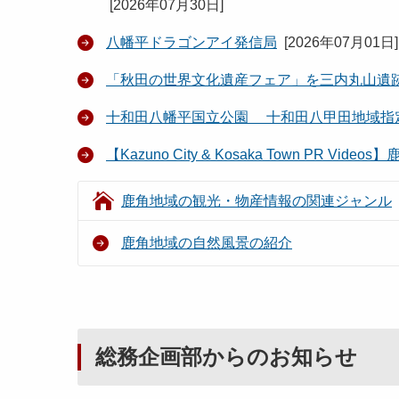
[
2026年07月30日
]
八幡平ドラゴンアイ発信局
[
2026年07月01日
]
「秋田の世界文化遺産フェア」を三内丸山遺
十和田八幡平国立公園 十和田八甲田地域指
【Kazuno City & Kosaka Town P
鹿角地域の観光・物産情報の関連ジャンル
鹿角地域の自然風景の紹介
総務企画部からのお知らせ