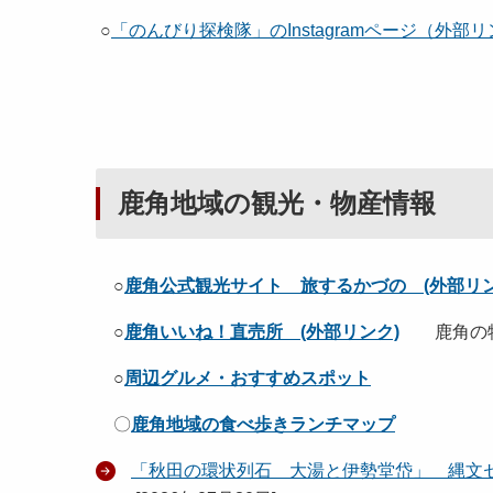
○
「のんびり探検隊」のInstagramページ（外部
鹿角地域の観光・物産情報
○
鹿角公式観光サイト 旅するかづの (外部リン
○
鹿角いいね！直売所 (外部リンク)
鹿角の
○
周辺グルメ・おすすめスポット
〇
鹿角地域の食べ歩きランチマップ
「秋田の環状列石 大湯と伊勢堂岱」 縄文セ