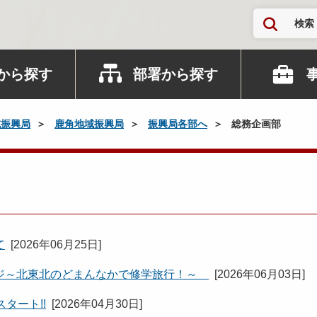
検索
から探す
部署から探す
域振興局
鹿角地域振興局
振興局各部へ
総務企画部
て
[
2026年06月25日
]
ジ～北東北のどまんなかで修学旅行！～
[
2026年06月03日
]
タート!!
[
2026年04月30日
]