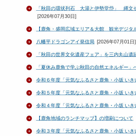
「秋田の環状列石 大湯と伊勢堂岱」 縄文セ
[
2026年07月30日
]
【鹿角・盛岡広域エリア＆大館 観光デジタ
八幡平ドラゴンアイ発信局
[
2026年07月01日
]
「秋田の世界文化遺産フェア」を三内丸山遺
「夏休み鹿角で学ぶ秋田の自然エネルギー」
令和６年度「元気なふるさと鹿角・小坂 い
令和５年度「元気なふるさと鹿角・小坂 い
令和４年度「元気なふるさと鹿角・小坂 い
【鹿角地域のランチマップ】の増刷について
令和３年度「元気なふるさと鹿角・小坂 い