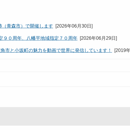
跡（青森市）で開催します
[
2026年06月30日
]
定９０周年、八幡平地域指定７０周年
[
2026年06月29日
]
R Videos】鹿角市と小坂町の魅力を動画で世界に発信しています！
[
2019