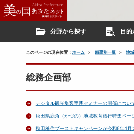
分野から探す
目的
このページの現在位置：
ホーム
部署別一覧
地
総務企画部
デジタル観光集客実践セミナーの開催につい
秋田県鹿角（かづの）地域教育旅行特集ペー
秋田移住ブーストキャンペーンが令和8年4月ス