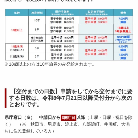
※18歳以上の方は10年旅券のみ発給されます。
【交付までの日数】申請をしてから交付までに要
する日数は、令和8年7月21日以降受付分から次の
とおりです。
県庁窓口（※） 申請日から
以降
（土曜・日曜・祝日を除
8開庁日
く） （※ 秋田市、男鹿市、潟上市、八郎潟町、井川町、大潟
村に住民登録している方）